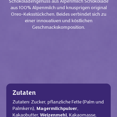
Schokoladengenuss aus Alpenmilch Schokolade
aus 100% Alpenmilch und knusprigen original
Oreo-Keksstückchen. Beides verbindet sich zu
einer innovativen und köstlichen
Geschmackskomposition.
Zutaten
Zutaten: Zucker, pflanzliche Fette (Palm und
Palmkern),
Magermilchpulver
,
Kakaobutter,
Weizenmehl
, Kakaomasse,