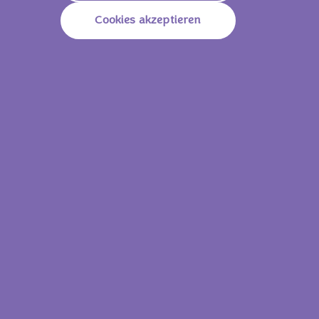
Nährwerte
Cookies akzeptieren
2350 KJ
564
Energie (Brennwert)
Kcal
Fett
35.0g
Davon Gesättigte
20.0g
Fettsäuren
Kohlenhydrate
56.0g
Davon Zucker
49.0g
Ballaststoffe
1.5g
Proteine
4.8g
Natrium
0.33g
20 g