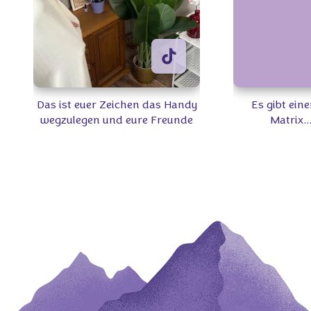
Das ist euer Zeichen das Handy
Es gibt eine
wegzulegen und eure Freunde
Matrix..
zu treffen 👩🏻‍🤝‍👩🏼 Welchen
zartschmelzen
Milka Snack teilt ihr am
ihr euch
liebsten? 🍫🍪 #Milka