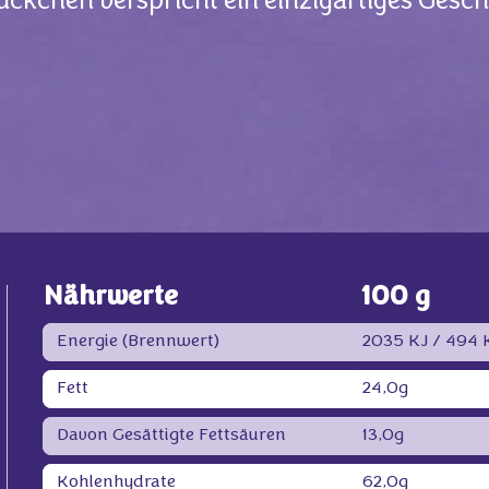
ckchen verspricht ein einzigartiges Gesc
Nährwerte
100 g
Energie (Brennwert)
2035 KJ /
494 K
Fett
24,0g
Davon Gesättigte Fettsäuren
13,0g
Kohlenhydrate
62,0g