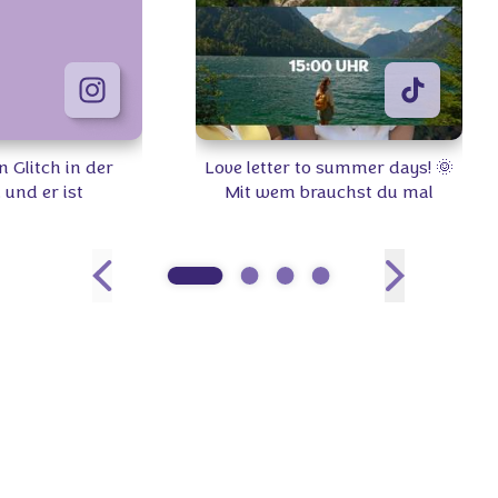
n Glitch in der
Love letter to summer days! 🌞
. und er ist
Mit wem brauchst du mal
d. 💜✨ Wo ordnet
wieder Quality-Time? 👫 #Milka
 ein? #Milka