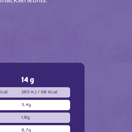
hmackserlebnis.
14 g
cal
285 KJ /
68 Kcal
3,4g
1,8g
8,7g