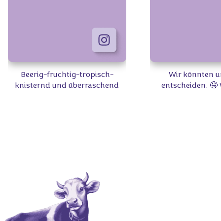
Beerig-fruchtig-tropisch-
Wir könnten u
knisternd und überraschend
entscheiden. 🤤 
FUN! 🍫✨ Welche neue Sorte ist
rausgekom
dein Favorit? #Milka
#MilkaExtraFun
#Milk