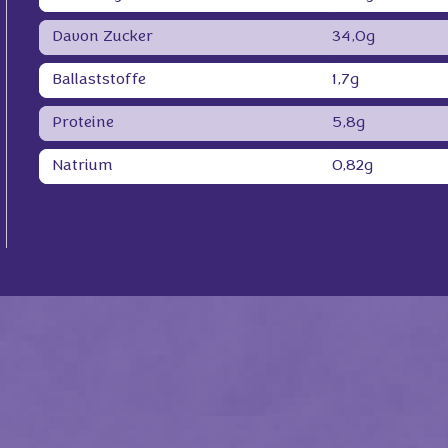
Davon Zucker
34,0g
Ballaststoffe
1,7g
Proteine
5,8g
Natrium
0,82g