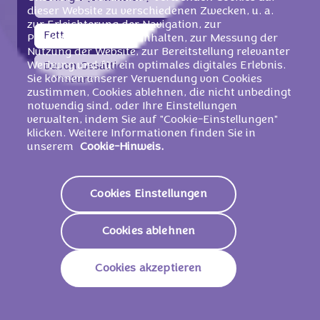
Kcal
dieser Website zu verschiedenen Zwecken, u. a.
zur Erleichterung der Navigation, zur
Fett
38g
Personalisierung von Inhalten, zur Messung der
Nutzung der Website, zur Bereitstellung relevanter
Werbung und für ein optimales digitales Erlebnis.
Davon Gesättigte
22g
Sie können unserer Verwendung von Cookies
Fettsäuren
zustimmen, Cookies ablehnen, die nicht unbedingt
notwendig sind, oder Ihre Einstellungen
Kohlenhydrate
49g
verwalten, indem Sie auf "Cookie-Einstellungen"
klicken. Weitere Informationen finden Sie in
Davon Zucker
47g
unserem
Cookie-Hinweis.
Ballaststoffe
4,6g
Cookies Einstellungen
Proteine
6g
Cookies ablehnen
Natrium
0,17g
20 g
Cookies akzeptieren
Energie (Brennwert)
474 KJ/114 Kcal