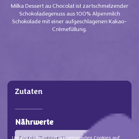
Milka Dessert au Chocolat ist zartschmelzender
Schokoladegenuss aus 100% Alpenmilch
Schokolade mit einer aufgeschlagenen Kakao-
Crèmefüllung.
Zutaten
Nährwerte
2.372 KJ/570
Energie (Brennwert)
Unsere Partner und wir verwenden Cookies auf