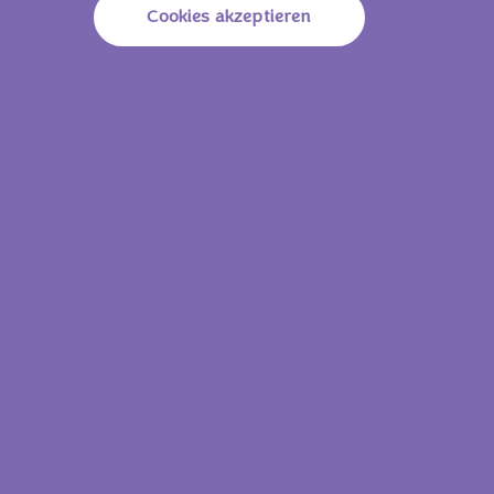
Cookies akzeptieren
Fett
29g
Davon Gesättigte
17g
Fettsäuren
Kohlenhydrate
60g
Davon Zucker
50g
Ballaststoffe
1,2g
Proteine
5,3g
Natrium
0,31g
null null
Energie (Brennwert)
733 KJ /
175 Kcal
Fett
9,7g