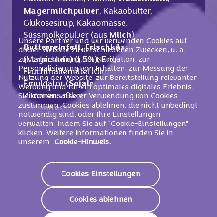
Magermilchpulver
, Kakaobutter,
Glukosesirup, Kakaomasse,
Süssmolkepulver (aus
Milch
),
Unsere Partner und wir verwenden Cookies auf
Butterreinfett
,
Frischkäsepulver
dieser Website zu verschiedenen Zwecken, u. a.
(Magerstufe) (1,5%), Erdbeerpüree (1%),
zur Erleichterung der Navigation, zur
Personalisierung von Inhalten, zur Messung der
Feuchthaltemittel (Glycerin), Aromen,
Nutzung der Website, zur Bereitstellung relevanter
Emulgator (
Sojalecithine
),
Werbung und für ein optimales digitales Erlebnis.
Zitronensaftkonzentrat,
Haselnussmasse
,
Sie können unserer Verwendung von Cookies
zustimmen, Cookies ablehnen, die nicht unbedingt
Johannesbeersaftkonzentrat
,
notwendig sind, oder Ihre Einstellungen
Johannisbeersaftkonzentrat, Speisesalz,
verwalten, indem Sie auf "Cookie-Einstellungen"
Backtriebmittel (E500, E503).
klicken. Weitere Informationen finden Sie in
unserem
Cookie-Hinweis.
Kann enthalten: Andere Nüsse und Ei.
Cookies Einstellungen
Nährwerte
Cookies ablehnen
2198 KJ /
526
Energie (Brennwert)
Kcal