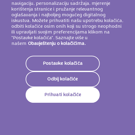
navigaciju, personalizaciju sadržaja, mjerenje
korištenja stranice i pružanje relevantnog
oglašavanja i najboljeg mogućeg digitalnog
iskustva. Možete prihvatiti našu upotrebu kolačića,
odbiti kolačiće osim onih koji su strogo neophodni
ili upravljati svojim preferencijama klikom na
"Postavke kolačića". Saznajte više u
našem
Obavještenju o kolačićima.
Postavke kolačića
Odbij kolačiće
Prihvati kolačiće