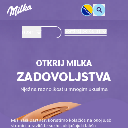
Sortiraj po
(
a-z
)
Filter
OTKRIJ MILKA
ZADOVOLJSTVA
Nježna raznolikost u mnogim ukusima
Mi i naši partneri koristimo kolačiće na ovoj web
stranici u različite svrhe, uključujući lakšu