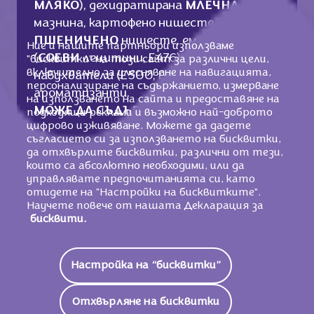
МЛЯКО
), дехидратирана
МЛЕЧНА
мазнина, картофено нишесте,
ПШЕНИЧЕНО
нишесте, емулгатори
Ние и нашите партньори използваме
(
СОЕВИ
лецитини, E476), рапично масло,
"бисквитки" на този сайт за различни цели,
включително за улесняване на навигацията,
набухватели (E500, E503), сол,
персонализиране на съдържанието, измерване
ароматизанти.
на използването на сайта и предоставяне на
МОЖЕ ДА СЪДЪРЖА ЯДКИ.
подходящи реклами и възможно най-доброто
цифрово изживяване. Можете да дадете
съгласието си за използването на бисквитки,
да отхвърлите бисквитки, различни от тези,
които са абсолютно необходими, или да
Хранителни стойности
управлявате предпочитанията си, като
отидете на "Настройки на бисквитките".
2196 KJ / 525
Научете повече от нашата Декларация за
Енергийна Стойност
Kcal
бисквити.
Мазнини
28g
Настройка на “бисквитки”
От Които Наситени
15g
Мастни Киселини
Отхвърляне на бисквитки