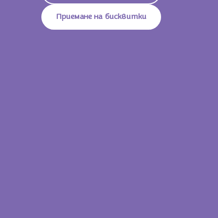
Въглехидрати
62g
Приемане на бисквитки
От Които Захари
45g
Влакнини
2.4g
Белтъци
5.2g
Сол
0.15g
31 g
681 KJ/ 163
Енергийна Стойност
Kcal
Мазнини
8.6g
От Които Наситени Мастни
4.7g
Киселини
Въглехидрати
19g