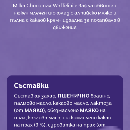
Milka Chocomax Waffelini e вафла обвита с
нежен млечен шоколад с алпийско мляко и
пълна с какаов крем- идеална за похапване в
движение.
Съставки
Съставки: захар,
ПШЕНИЧНО
брашно,
палмово масло, какаово масло, лактоза
(от
МЛЯКО
), обезмаслено
МЛЯКО
на
прах, какаова маса, нискомаслено какао
на прах (3 %), суроватка на прах (от