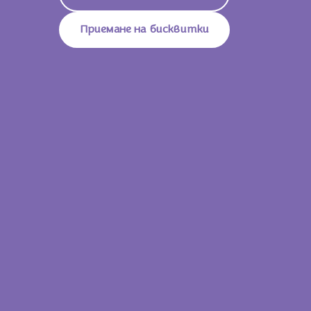
Мастни Киселини
Приемане на бисквитки
Въглехидрати
48g
От Които Захари
46g
Влакнини
3.8g
Белтъци
6.6g
Сол
0.15g
33.3 g
805 KJ / 193
Енергийна Стойност
Kcal
Мазнини
13g
От Които Наситени Мастни
6.6g
Киселини