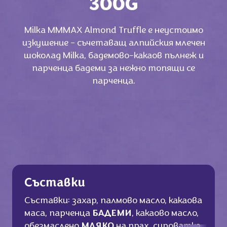
300G
Milka МММАХ Almond Truffle е неустоимо
изкушение - съчетаващ алпийския млечен
шоколад Milka, бадемово-какаов пълнеж и
парченца бадеми за нежно топящи се
парченца.
Съставки
Съставки: захар, палмово масло, какаова
маса, парченца
БАДЕМИ
, какаово масло,
обезмаслено
МЛЯКО
на прах, суроватка