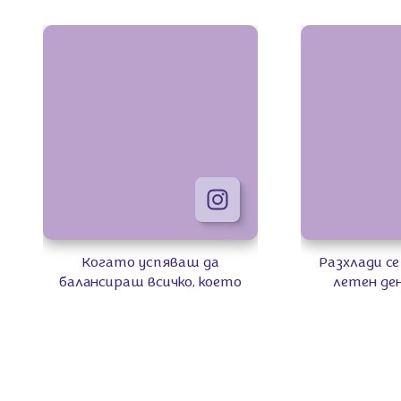
Когато успяваш да
Разхлади се
балансираш всичко, което
летен ден
носиш със себе си, с любимите
Milkaшейк. 😋
си бисквити, знаеш, че
само шоколад
държиш нещата под
сладолед, мл
контрол. 😉🍪💜
толкова е бърз 
изчезна? 