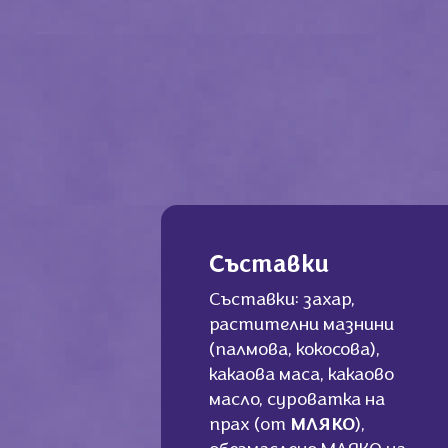
Съставки
Съставки: захар,
растителни мазнини
(палмова, кокосова),
какаова маса, какаово
масло, суроватка на
прах (от
МЛЯКО
),