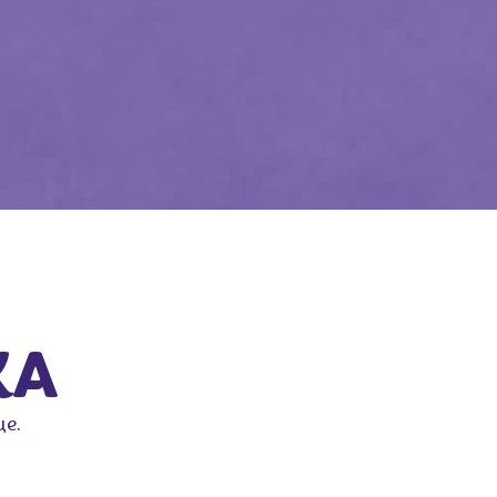
KA
ще.