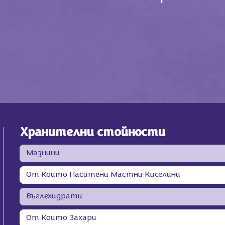
Хранителни стойности
Мазнини
От Които Наситени Мастни Киселини
Въглехидрати
От Които Захари