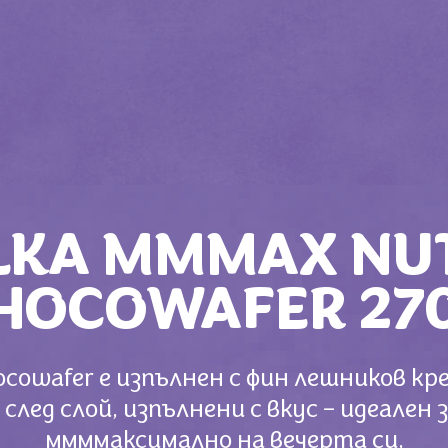
LKA MMMAX NU
HOCOWAFER 27
cowafer е изпълнен с фин лешников кр
 след слой, изпълнени с вкус – идеален 
ммммаксимално на вечерта си.