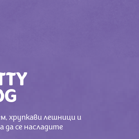
TTY
0G
ем, хрупкави лешници и
за да се насладите