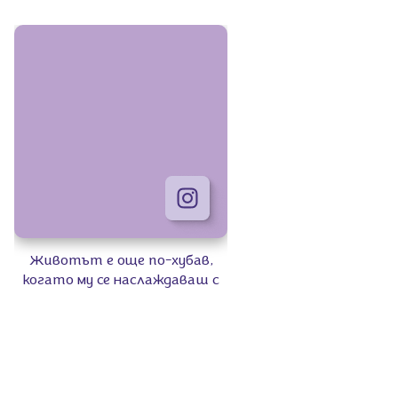
Животът е още по-хубав,
когато му се наслаждаваш с
Milka Sensations Cookies. 💜
Където и да те отведе
денят, любимите бисквити са
винаги добра компания. ✨​