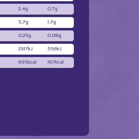
2,4g
0,7g
5,7g
1,7g
0,25g
0,08g
2317kJ
556kJ
695kcal
167kcal