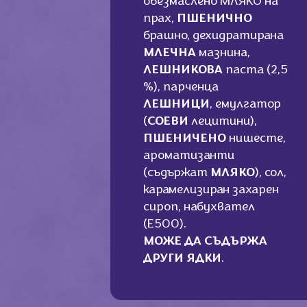
обезмаслено МЛЯКО на
прах,
ПШЕНИЧНО
брашно, дехидратирана
МЛЕЧНА
мазнина,
ЛЕШНИКОВА
паста (2,5
%), парченца
ЛЕШНИЦИ
, емулгатор
(
СОЕВИ
лецитини),
ПШЕНИЧЕНО
нишесте,
ароматизанти
(съдържат
МЛЯКО
), сол,
карамелизиран захарен
сироп, набухвател
(E500).
МОЖЕ ДА СЪДЪРЖА
ДРУГИ ЯДКИ
.