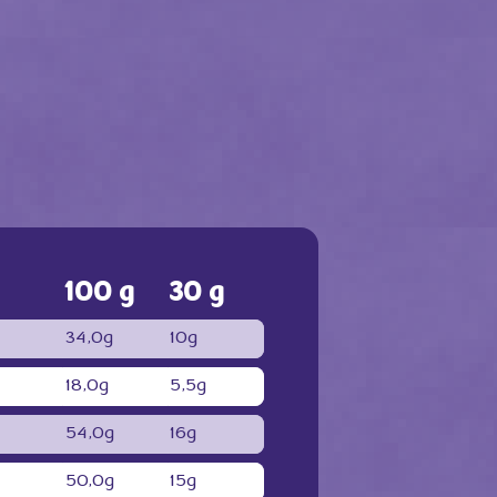
100 g
30 g
34,0g
10g
18,0g
5,5g
54,0g
16g
50,0g
15g