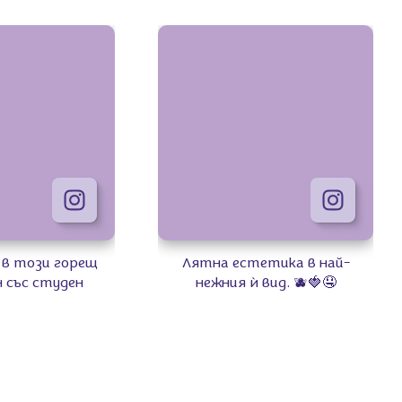
 в този горещ
Лятна естетика в най-
 със студен
нежния ѝ вид. 🫐🍓🤤
🥤​ ​ Нужни са ти
 Milka, ванилов
яко и блендер –
и лесен. 💜​ ​ Къде
 А, вече си в