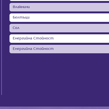
Влакнини
Белтъци
Сол
Енергийна Стойност
Енергийна Стойност