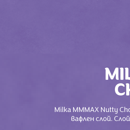
MI
C
Milka МММАХ Nutty Cho
вафлен слой. Слой