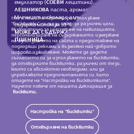
емулгатор (
СОЕВИ
лецитини),
ЛЕШНИКОВА
паста, ароматизант.
Млечният шоколад с алпийско мляко
Ние и нашите партньори използваме
"бисквитки" на този сайт за различни цели,
съдържа минимум 33 % какаова маса.
включително за улесняване на навигацията,
МОЖЕ ДА СЪДЪРЖА ДРУГИ ЯДКИ И
персонализиране на съдържанието, измерване
ПШЕНИЦА.
на използването на сайта и предоставяне на
подходящи реклами и възможно най-доброто
цифрово изживяване. Можете да дадете
съгласието си за използването на бисквитки,
да отхвърлите бисквитки, различни от тези,
Хранителни стойности
които са абсолютно необходими, или да
управлявате предпочитанията си, като
2125 KJ / 508
отидете на "Настройки на бисквитките".
Енергийна Стойност
Kcal
Научете повече от нашата Декларация за
бисквити.
Мазнини
28g
От Които Наситени
Настройка на “бисквитки”
15g
Мастни Киселини
Отхвърляне на бисквитки
Въглехидрати
57g