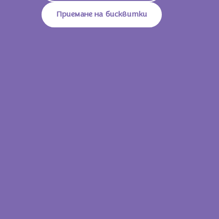
От Които Захари
53g
Приемане на бисквитки
Влакнини
3g
Белтъци
6.2g
Сол
0.22g
30 g
638 KJ / 153
Енергийна Стойност
Kcal
Мазнини
8.3g
От Които Наситени Мастни
4.5g
Киселини
Въглехидрати
17g
От Които Захари
16g