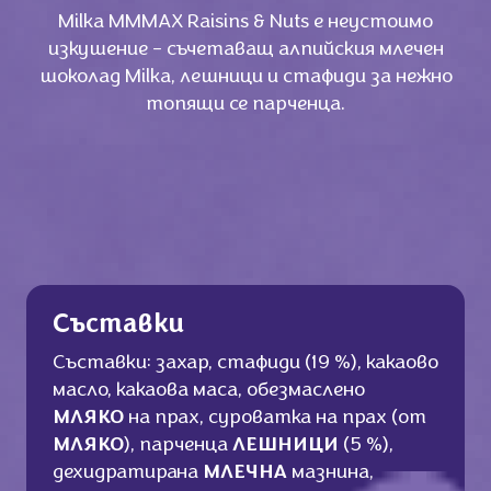
Milka МММАХ Raisins & Nuts е неустоимо
изкушение - съчетаващ алпийския млечен
шоколад Milka, лешници и стафиди за нежно
топящи се парченца.
Съставки
Съставки: захар, стафиди (19 %), какаово
масло, какаова маса, обезмаслено
МЛЯКО
на прах, суроватка на прах (от
МЛЯКО
), парченца
ЛЕШНИЦИ
(5 %),
дехидратирана
МЛЕЧНА
мазнина,