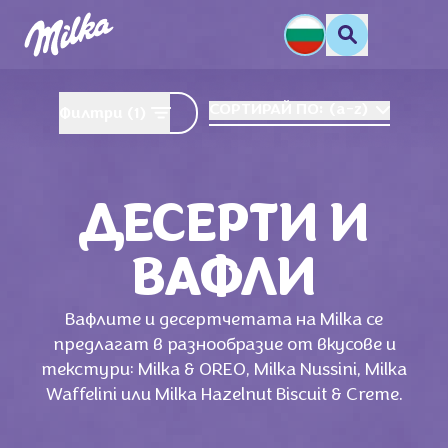
СОРТИРАЙ ПО:
(
a-z
)
Филтри
(1)
ДЕСЕРТИ И
ВАФЛИ
Вафлите и десертчетата на Milka се
предлагат в разнообразие от вкусове и
текстури: Milka & OREO, Milka Nussini, Milka
Waffelini или Milka Hazelnut Biscuit & Creme.