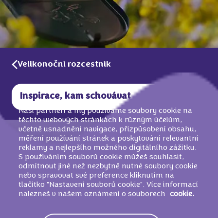
Velikonoční rozcestník
Inspirace, kam schovávat
Naši partneři a my používáme soubory cookie na
těchto webových stránkách k různým účelům,
včetně usnadnění navigace, přizpůsobení obsahu,
měření používání stránek a poskytování relevantní
reklamy a nejlepšího možného digitálního zážitku.
S používáním souborů cookie můžeš souhlasit,
Hledáš nejlepší místo, kam zajíčka
odmítnout jiné než nezbytně nutné soubory cookie
nebo spravovat své preference kliknutím na
schovat? Máme pro tebe několik super
tlačítko "Nastavení souborů cookie". Více informací
tipů na osvědčená i kreativní místa.
nalezneš v našem oznámení o souborech
cookie.