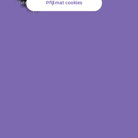
Přijímat cookies
udržitelnější budoucnosti mlékárenství.
Na tuto cestu jsme se už vydali – setkáváme se s
farmáři, posilujeme externí spolupráci a spojujeme se
s dalšími partnery v odvětví v rámci pilotních projektů
udržitelnosti, jako například:
SNÍŽENÍ EMISÍ