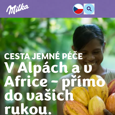
CESTA JEMNÉ PÉČE
V Alpách a v
Africe – přímo
do vašich
rukou.