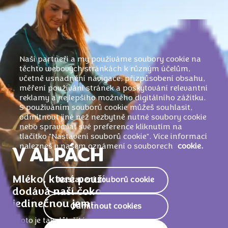
Naši partneři a my používáme soubory cookie na
těchto webových stránkách k různým účelům,
včetně usnadnění navigace, přizpůsobení obsahu,
měření používání stránek a poskytování relevantní
reklamy a nejlepšího možného digitálního zážitku.
S používáním souborů cookie můžeš souhlasit,
odmítnout jiné než nezbytně nutné soubory cookie
nebo spravovat své preference kliknutím na
tlačítko "Nastavení souborů cookie". Více informací
nalezneš v našem oznámení o souborech
cookie.
V ALPÁCH
Mléko, které používáme při výrobě,
Nastavení souborů cookie
dodává naší čokoládě Milka její
jedinečnou jemnost.
Odmítnout cookies
Proto je tak důležité, abychom se podíleli na budování