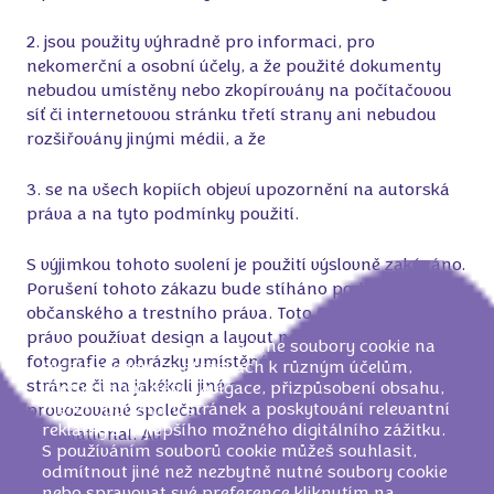
2. jsou použity výhradně pro informaci, pro
nekomerční a osobní účely, a že použité dokumenty
nebudou umístěny nebo zkopírovány na počítačovou
síť či internetovou stránku třetí strany ani nebudou
rozšiřovány jinými médii, a že
3. se na všech kopiích objeví upozornění na autorská
práva a na tyto podmínky použití.
S výjimkou tohoto svolení je použití výslovně zakázáno.
Porušení tohoto zákazu bude stíháno podle
občanského a trestního práva. Toto svolení nezahrnuje
právo používat design a layout nebo související
Naši partneři a my používáme soubory cookie na
fotografie a obrázky umístěné na této internetové
těchto webových stránkách k různým účelům,
stránce či na jakékoli jiné stránce vlastněné nebo
včetně usnadnění navigace, přizpůsobení obsahu,
měření používání stránek a poskytování relevantní
provozované společností skupiny Mondelēz
reklamy a nejlepšího možného digitálního zážitku.
International. Autorským právem a zákonem o
S používáním souborů cookie můžeš souhlasit,
ochranných známkách jsou rovněž chráněny všechny
odmítnout jiné než nezbytně nutné soubory cookie
jednotlivé prvky této internetové stránky, které nesmí