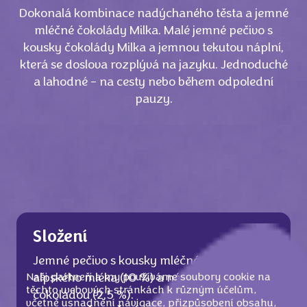
Dokonalá kombinace nadýchaného těsta a jemné
mléčné čokolády Milka. Malé jemné pečivo s
kousky čokolády Milka a jemnou tekutou náplní,
která se doslova rozplývá na jazyku. Jednoduché
a lahodné - na cesty nebo během odpolední
pauzy.
Složení
Jemné pečivo s kousky mléčné čokolády z
Naši partneři a my používáme soubory cookie na
alpského mléka (10 %) a náplní (14 %) s
těchto webových stránkách k různým účelům,
čokoládou (2,5 %).
včetně usnadnění navigace, přizpůsobení obsahu,