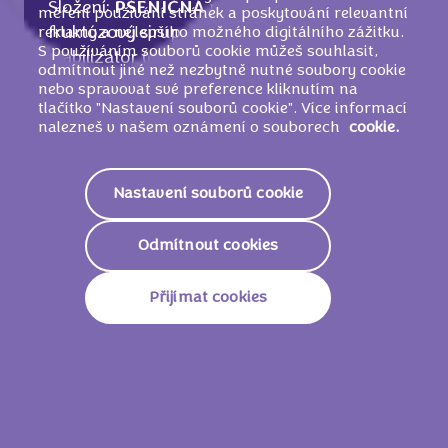
Složení:
PŠENIČNÁ
mouka, cukr, glukózo-
měření používání stránek a poskytování relevantní
reklamy a nejlepšího možného digitálního zážitku.
fruktózový sirup, řepkový olej,
VEJCE
,
S používáním souborů cookie můžeš souhlasit,
stabilizátor (glycerol), kakaová hmota,
odmítnout jiné než nezbytně nutné soubory cookie
sušené plnotučné
MLÉKO
, kakaové máslo,
nebo spravovat své preference kliknutím na
sušené odstředěné
MLÉKO
,
PŠENIČNÝ
tlačítko "Nastavení souborů cookie". Více informací
nalezneš v našem oznámení o souborech
cookie.
škrob, kakaový prášek se sníženým
obsahem tuku, kypřicí látky (uhličitany
draselné, difosforečnany), sušená syrovátka
Nastavení souborů cookie
(z
MLÉKA
), jedlá sůl, emulgátory (E472b,
E475,
SÓJOVÉ
lecitiny), aromata (obsahují
Odmítnout cookies
MLÉKO
), glukózový sirup, zahušťovadlo
(xanthan).
Přijímat cookies
Nutriční informace
1793 KJ /
428
Energie
Kcal