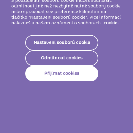
S používáním souborů cookie můžeš souhlasit,
pasta (5 %),
MLÉČNÝ
tuk, emulgátory
odmítnout jiné než nezbytně nutné soubory cookie
(
SÓJOVÉ
lecitiny, E476), aromata.
nebo spravovat své preference kliknutím na
tlačítko "Nastavení souborů cookie". Více informací
nalezneš v našem oznámení o souborech
cookie.
Nutriční informace
Nastavení souborů cookie
2321 KJ/
556
Energie
Kcal
Odmítnout cookies
Tuky
34g
Přijímat cookies
Z Toho Nasycené Mastné
20g
Kyseliny
Sacharidy
55g
Z Toho Cukry
54g
Vláknina
1,7g