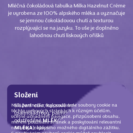
Mléčná čokoládová tabulka Milka Hazelnut Créme
je vyrobena ze 100% alpského mléka a vyznačuje
se jemnou čokoládovou chutí a texturou
rozplývající se na jazyku. To vše je doplněno
lahodnou chutí lískových oříšků
Složení
Naši partneři a my používáme soubory cookie na
Složení: cukr, kakaové máslo, rostlinné tuky
těchto webových stránkách k různým účelům,
(palmojádrový, palmový), sušené
včetně usnadnění navigace, přizpůsobení obsahu,
odstředěné
MLÉKO
, sušená syrovátka (z
měření používání stránek a poskytování relevantní
reklamy a nejlepšího možného digitálního zážitku.
MLÉKA
), kakaová hmota,
LÍSKOOŘÍŠKOVÁ