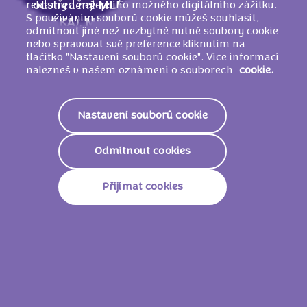
reklamy a nejlepšího možného digitálního zážitku.
odstředěné
MLÉKO
, sušená syrovátka (z
S používáním souborů cookie můžeš souhlasit,
MLÉKA
),
MLÉČNÝ
tuk, glukózo-fruktózový
odmítnout jiné než nezbytně nutné soubory cookie
sirup,
PŠENIČNÝ
škrob, emulgátor
nebo spravovat své preference kliknutím na
(
SÓJOVÉ
lecitiny),
LÍSKOOŘÍŠKOVÁ
pasta,
tlačítko "Nastavení souborů cookie". Více informací
nalezneš v našem oznámení o souborech
cookie.
kypřicí látky (E503, E501, E500), jedlá sůl,
aroma, regulátor kyselosti (E524).
MŮŽE OBSAHOVAT JINÉ OŘECHY
.
Nastavení souborů cookie
Odmítnout cookies
Nutriční informace
Přijímat cookies
2308 KJ/
554
Energie
Kcal
Tuky
35g
Z Toho Nasycené Mastné
20g
Kyseliny