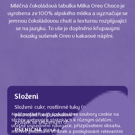
Mléčná čokoládová tabulka Milka Oreo Choco je
vyrobena ze 100% alpského mléka a vyznačuje se
jemnou čokoládovou chutí a texturou rozplývající
se na jazyku. To vše je doplněno křupavými
kousky sušenek Oreo v kakaové náplni.
Složení
Složení: cukr, rostlinné tuky (palmový,
Naši partneři a my používáme soubory cookie na
palmojádrový), kakaové máslo, kakaový
těchto webových stránkách k různým účelům,
prášek se sníženým obsahem tuku 8,5%,
včetně usnadnění navigace, přizpůsobení obsahu,
PŠENIČNÁ
mouka, kakaová hmota, sušené
měření používání stránek a poskytování relevantní