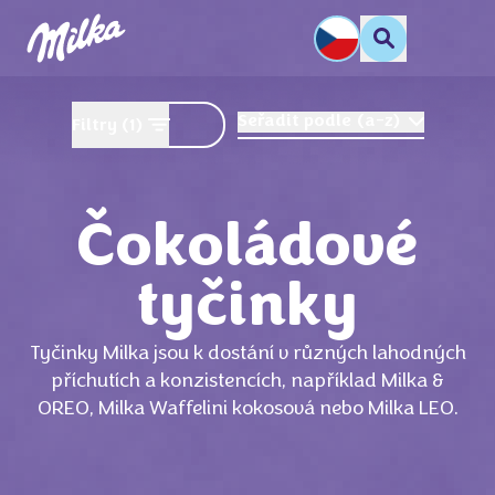
Seřadit podle
(
a-z
)
Filtry
(1)
Čokoládové
tyčinky
Tyčinky Milka jsou k dostání v různých lahodných
příchutích a konzistencích, například Milka &
OREO, Milka Waffelini kokosová nebo Milka LEO.