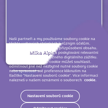
Naši partneři a my používáme soubory cookie na
těchto webových stránkách k různým účelům,
včetně usnadnění navigace, přizpůsobení obsahu,
měření používání stránek a poskytování relevantní
Milka Alpine Milk 25g
reklamy a nejlepšího možného digitálního zážitku.
S používáním souborů cookie můžeš souhlasit,
odmítnout jiné než nezbytně nutné soubory cookie
nebo spravovat své preference kliknutím na
tlačítko "Nastavení souborů cookie". Více informací
nalezneš v našem oznámení o souborech
cookie.
Nastavení souborů cookie