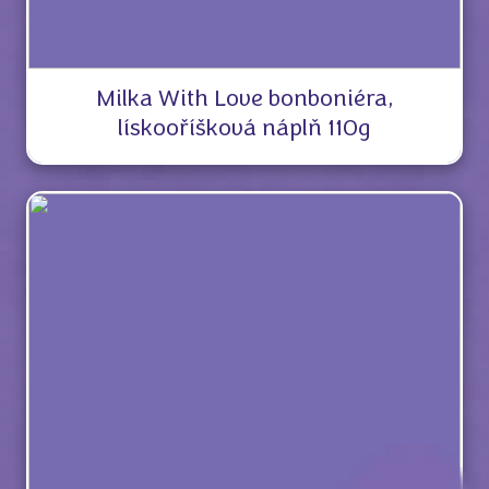
Milka With Love bonboniéra,
lískooříšková náplň 110g