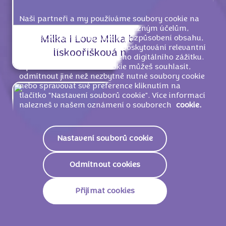
Naši partneři a my používáme soubory cookie na
těchto webových stránkách k různým účelům,
včetně usnadnění navigace, přizpůsobení obsahu,
Milka I Love Milka bonboniéra,
měření používání stránek a poskytování relevantní
lískooříšková náplň 165g
reklamy a nejlepšího možného digitálního zážitku.
S používáním souborů cookie můžeš souhlasit,
odmítnout jiné než nezbytně nutné soubory cookie
nebo spravovat své preference kliknutím na
tlačítko "Nastavení souborů cookie". Více informací
nalezneš v našem oznámení o souborech
cookie.
Nastavení souborů cookie
Odmítnout cookies
Přijímat cookies