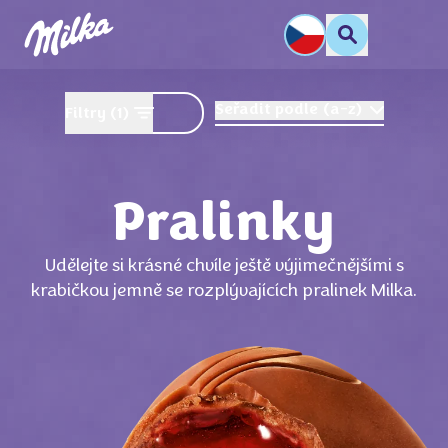
Seřadit podle
(
a-z
)
Filtry
(1)
Pralinky
Udělejte si krásné chvíle ještě výjimečnějšími s
krabičkou jemně se rozplývajících pralinek Milka.