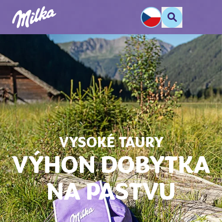
VYSOKÉ TAURY
VÝHON DOBYTKA
NA PASTVU