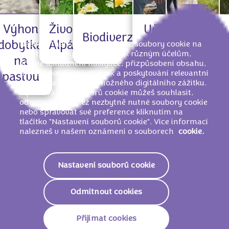
Výhon
Učit se
Respekto
Život v
Biodiverzita
dobytka
od
naše živo
Naši partneři a my používáme soubory cookie na
Alpách
těchto webových stránkách k různým účelům,
na
strážců
prostřed
včetně usnadnění navigace, přizpůsobení obsahu,
měření používání stránek a poskytování relevantní
pastvu
reklamy a nejlepšího možného digitálního zážitku.
S používáním souborů cookie můžeš souhlasit,
odmítnout jiné než nezbytně nutné soubory cookie
nebo spravovat své preference kliknutím na
tlačítko "Nastavení souborů cookie". Více informací
nalezneš v našem oznámení o souborech
cookie.
VÝHON DOBYTKA NA
PASTVU – PROBUĎTE SE ZE
Nastavení souborů cookie
ZIMNÍHO SPÁNKU A
Odmítnout cookies
ZAČNĚTE SE BAVIT!
Přijímat cookies