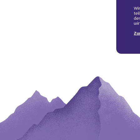
Wir
tei
de
wir
Zu