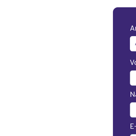
A
V
N
E