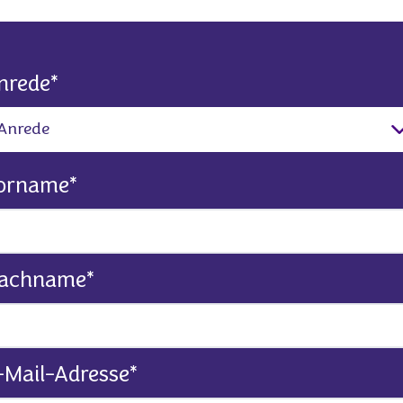
nrede
*
orname
*
achname
*
-Mail-Adresse
*