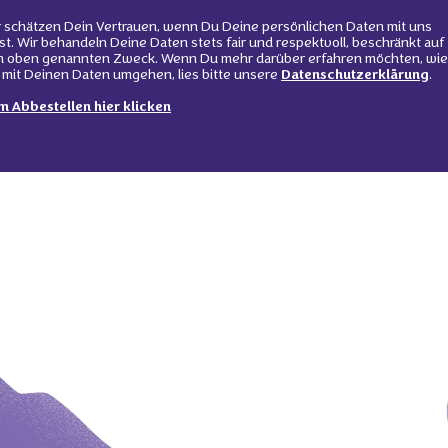
 schätzen Dein Vertrauen, wenn Du Deine persönlichen Daten mit uns
lst. Wir behandeln Deine Daten stets fair und respektvoll, beschränkt auf
n oben genannten Zweck. Wenn Du mehr darüber erfahren möchten, wie
 mit Deinen Daten umgehen, lies bitte unsere
Datenschutzerklärung
.
m Abbestellen hier klicken