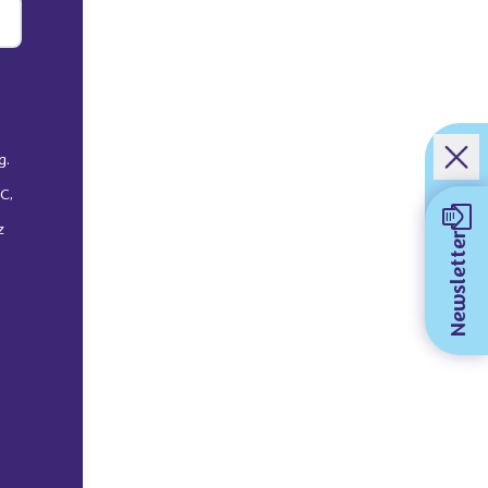
g.
C,
z
Newsletter