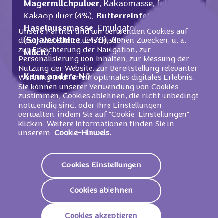
Magermilchpulver
, Kakaomasse, fettarmes
Kakaopulver (4%),
Butterreinfett
,
Haselnussmasse
, Emulgatoren
Unsere Partner und wir verwenden Cookies auf
(
Sojalecithine
, E476), Aromen (enthalten
dieser Website zu verschiedenen Zwecken, u. a.
zur Erleichterung der Navigation, zur
Milch
).
Personalisierung von Inhalten, zur Messung der
Nutzung der Website, zur Bereitstellung relevanter
Kann andere Nüsse enthalten.
Werbung und für ein optimales digitales Erlebnis.
Sie können unserer Verwendung von Cookies
zustimmen, Cookies ablehnen, die nicht unbedingt
notwendig sind, oder Ihre Einstellungen
verwalten, indem Sie auf "Cookie-Einstellungen"
Nährwerte
klicken. Weitere Informationen finden Sie in
unserem
Cookie-Hinweis.
2308 KJ /
554
Energie (Brennwert)
Kcal
Cookies Einstellungen
Fett
35.0g
Cookies ablehnen
Davon Gesättigte
19.0g
Fettsäuren
Cookies akzeptieren