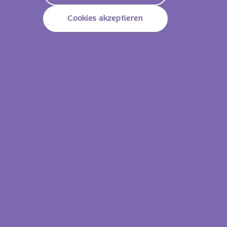
Nährwerte
Cookies akzeptieren
2123 KJ/
507
Energie (Brennwert)
Kcal
Fett
25.0g
Davon Gesättigte
11g
Fettsäuren
Kohlenhydrate
64.0g
Davon Zucker
36.0g
Ballaststoffe
2.2g
Eiweiß
6.5g
Salz
0.61g
37,5 g