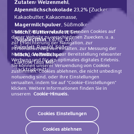
Zutaten:
Weizenmehl
,
Alpenmilchschokolade
23,2% [Zucker,
Kakaobutter, Kakaomasse,
Magermilchpulver
, Süßmolkenpulver (aus
Unsere Partner und wir verwenden Cookies auf
Milch
),
Butterreinfett
, Emulgatoren
dieser Website zu verschiedenen Zwecken, u. a.
(
Sojalecithin
, E476), Aroma], Zucker,
zur Erleichterung der Navigation, zur
Palmfett, Rapsöl, Süßmolkenpulver (aus
Personalisierung von Inhalten, zur Messung der
Nutzung der Website, zur Bereitstellung relevanter
Milch
),
Vollmilchpulver
1,7%, Glukosesirup,
Werbung und für ein optimales digitales Erlebnis.
Laktose (aus
Milch
), Speisesalz,
Sie können unserer Verwendung von Cookies
Backtriebmittel
zustimmen, Cookies ablehnen, die nicht unbedingt
(Ammoniumhydrogencarbonat,
notwendig sind, oder Ihre Einstellungen
verwalten, indem Sie auf "Cookie-Einstellungen"
Natriumhydrogencarbonat), Emulgator
klicken. Weitere Informationen finden Sie in
(
Sojalecithin
), Aromen, Säuerungsmittel
unserem
Cookie-Hinweis.
(Citronensäure).
Cookies Einstellungen
Kann Ei und Nüsse enthalten.
Cookies ablehnen