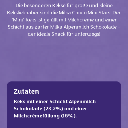
Die besonderen Kekse für große und kleine
Keksliebhaber sind die Milka Choco Mini Stars. Der
"Mini" Keks ist gefüllt mit Milchcreme und einer
Schicht aus zarter Milka Alpenmilch Schokolade -
der ideale Snack für unterwegs!
Zutaten
Keks mit einer Schicht Alpenmilch
Schokolade (23,2%) und einer
Milchcrèmefüllung (16%).