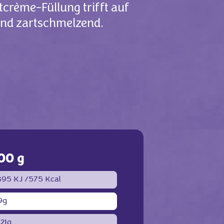
crème-Füllung trifft auf
und zartschmelzend.
00 g
395 KJ /
575 Kcal
9g
.21g