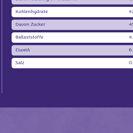
Kohlenhydrate
4
Davon Zucker
4
Ballaststoffe
4
Eiweiß
6
Salz
0