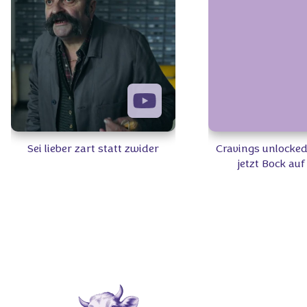
Sei lieber zart statt zwider
Cravings unlocked
jetzt Bock au