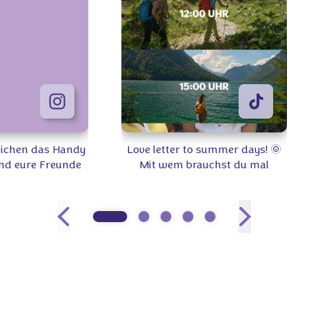
Zeichen das Handy
Love letter to summer days! 🌞
nd eure Freunde
Mit wem brauchst du mal
‍🤝‍👩🏼 Welchen
wieder Quality-Time? 👫 #Milka
k teilt ihr am
 🍫🍪 #Milka