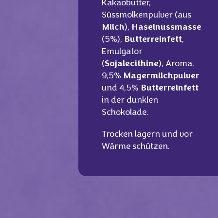
Kakaobutter,
Süssmolkenpulver (aus
Milch
),
Haselnussmasse
(5%),
Butterreinfett
,
Emulgator
(
Sojalecithine
), Aroma.
9,5%
Magermilchpulver
und 4,5%
Butterreinfett
in der dunklen
Schokolade.
Trocken lagern und vor
Wärme schützen.