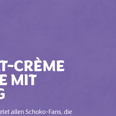
AT-CRÈME
E MIT
G
et allen Schoko-Fans, die