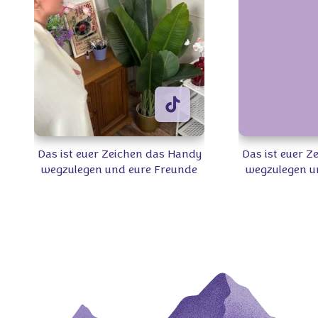
Das ist euer Zeichen das Handy
Das ist euer 
wegzulegen und eure Freunde
wegzulegen u
zu treffen 👩🏻‍🤝‍👩🏼 Welchen
zu treffen 👩
Milka Snack teilt ihr am
Milka Snac
liebsten? 🍫🍪 #Milka
liebsten?