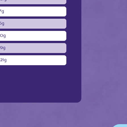
7g
5g
.0g
.9g
.21g