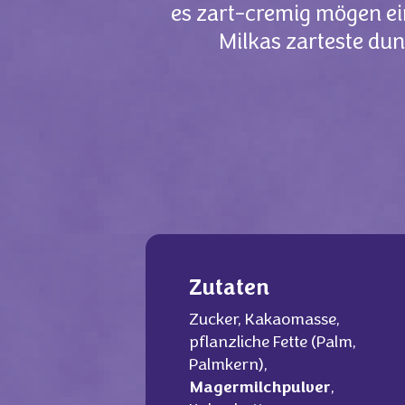
es zart-cremig mögen ei
Milkas zarteste du
Zutaten
Zucker, Kakaomasse,
pflanzliche Fette (Palm,
Palmkern),
Magermilchpulver
,