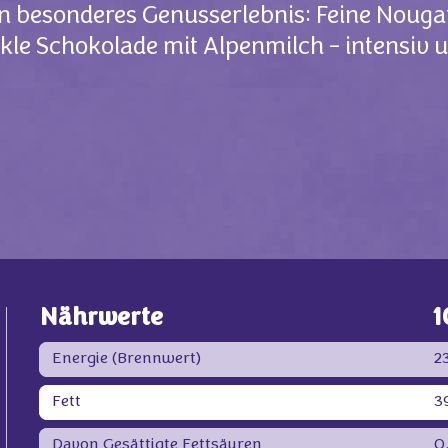
n besonderes Genusserlebnis: Feine Nougat
nkle Schokolade mit Alpenmilch - intensiv 
Nährwerte
1
Energie (Brennwert)
2
Fett
3
Davon Gesättigte Fettsäuren
0