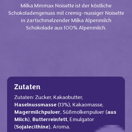
Milka Mmmax Noisette ist der köstliche
Schokoladengenuss mit cremig-nussiger Noisette
in zartschmelzender Milka Alpenmilch
Schokolade aus 100% Alpenmilch.
Zutaten
Zutaten: Zucker, Kakaobutter,
Haselnussmasse
(13%), Kakaomasse,
Magermilchpulver
, Süßmolkenpulver (
aus
Milch
),
Butterreinfett
, Emulgator
(
Sojalecithine
), Aroma.