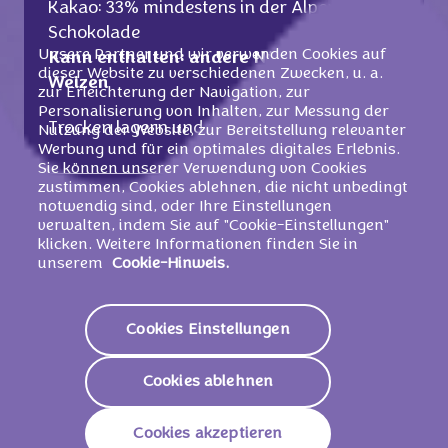
Kakao: 33% mindestens in der Alpenmilch
Schokolade
Unsere Partner und wir verwenden Cookies auf
Kann enthalten: andere Nüsse und
dieser Website zu verschiedenen Zwecken, u. a.
Weizen
zur Erleichterung der Navigation, zur
Personalisierung von Inhalten, zur Messung der
Trocken lagern und vor Wärme schützen.
Nutzung der Website, zur Bereitstellung relevanter
Werbung und für ein optimales digitales Erlebnis.
Sie können unserer Verwendung von Cookies
zustimmen, Cookies ablehnen, die nicht unbedingt
notwendig sind, oder Ihre Einstellungen
Nährwerte
verwalten, indem Sie auf "Cookie-Einstellungen"
klicken. Weitere Informationen finden Sie in
2324 KJ /
557
unserem
Cookie-Hinweis.
Energie (Brennwert)
Kcal
Fett
35g
Cookies Einstellungen
Davon Gesättigte
17g
Fettsäuren
Cookies ablehnen
Kohlenhydrate
51g
Cookies akzeptieren