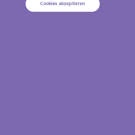
Cookies akzeptieren
Fett
25g
Davon Gesättigte
11g
Fettsäuren
Kohlenhydrate
63g
Davon Zucker
37g
Ballaststoffe
2,1g
Eiweiß
6,9g
Salz
0,59g
37,5 g
Energie (Brennwert)
800 KJ/
191 Kcal
Fett
9,3g