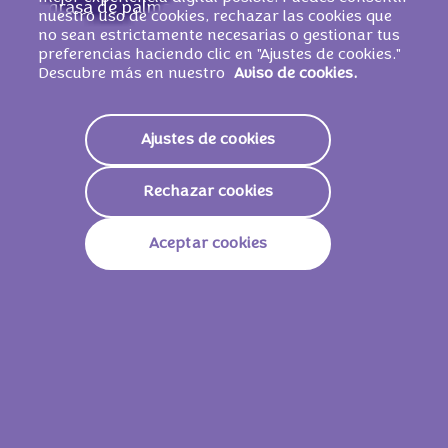
grasa de palma, manteca de cacao, pasta
nuestro uso de cookies, rechazar las cookies que
de cacao,
LECHE
desnatada en polvo, suero
no sean estrictamente necesarias o gestionar tus
preferencias haciendo clic en "Ajustes de cookies."
de
LECHE
en polvo, grasa de
LECHE
, jarabe
Descubre más en nuestro
Aviso de cookies.
de glucosa, emulgentes (lecitinas de SOJA,
E476), sal, gasificantes (carbonatos de
sodio, carbonatos de amonio, difosfatos),
Ajustes de cookies
aroma.
PUEDE CONTENER
HUEVO
.
Rechazar cookies
Aceptar cookies
Valores nutricionales
Energía
2113kJ /
505kcal
Grasas
24g
De Las Cuales Saturadas
13g
Carbohidratos
63g