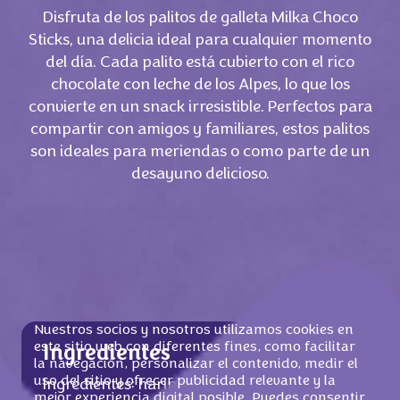
Disfruta de los palitos de galleta Milka Choco
Sticks, una delicia ideal para cualquier momento
del día. Cada palito está cubierto con el rico
chocolate con leche de los Alpes, lo que los
convierte en un snack irresistible. Perfectos para
compartir con amigos y familiares, estos palitos
son ideales para meriendas o como parte de un
desayuno delicioso.
Nuestros socios y nosotros utilizamos cookies en
este sitio web con diferentes fines, como facilitar
Ingredientes
la navegación, personalizar el contenido, medir el
uso del sitio y ofrecer publicidad relevante y la
Ingredientes: harina de
TRIGO
, azúcar,
mejor experiencia digital posible. Puedes consentir