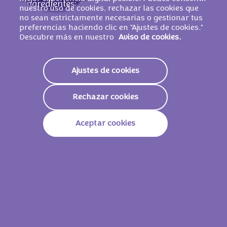
Ingredientes: azúcar, grasa de palma,
nuestro uso de cookies, rechazar las cookies que
LECHE
desnatada en polvo, manteca de
no sean estrictamente necesarias o gestionar tus
preferencias haciendo clic en "Ajustes de cookies."
cacao, suero de
LECHE
en polvo, pasta de
Descubre más en nuestro
Aviso de cookies.
cacao, grasa de
LECHE
, emulgente
(lecitinas de SOJA), pasta de
AVELLANA
,
aromas.
PUEDE CONTENER OTROS
Ajustes de cookies
FRUTOS DE CÁSCARA Y TRIGO
.
Rechazar cookies
Aceptar cookies
Valores nutricionales
Energía
2.412 KJ /
579 Kcal
Grasas
38g
De Las Cuales Saturadas
22g
Carbohidratos
52g