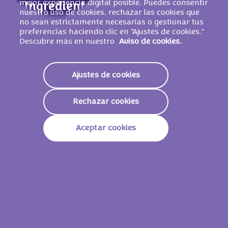
mejor experiencia digital posible. Puedes consentir
Ingredientes
nuestro uso de cookies, rechazar las cookies que
no sean estrictamente necesarias o gestionar tus
Ingredientes: azúcar, manteca de cacao,
preferencias haciendo clic en "Ajustes de cookies."
pasta de cacao,
LECHE
desnatada en polvo,
Descubre más en nuestro
Aviso de cookies.
suero de
LECHE
en polvo, grasa de
LECHE
,
emulgente (lecitinas de SOJA), pasta de
Ajustes de cookies
AVELLANA
, aroma. Cacao: 33 % mínimo.
PUEDE CONTENER OTROS FRUTOS DE
CÁSCARA Y TRIGO
.
Rechazar cookies
Aceptar cookies
Valores nutricionales
Energía
2251 KJ /
539 Kcal
Grasas
31g
De Las Cuales Saturadas
19g