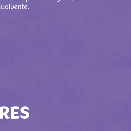
nvolvente.
RES