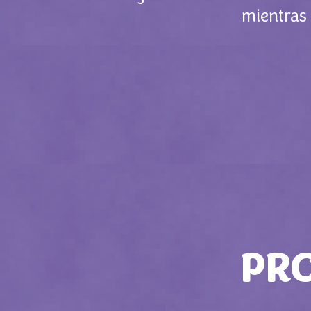
mientras 
PR