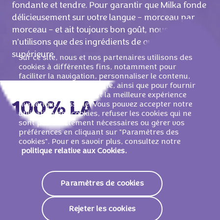
fondante et tendre. Pour garantir que Milka fonde
délicieusement sur votre langue – morceau par
morceau – et ait toujours bon goût, nous
n'utilisons que des ingrédients de qualité
supérieure.
Sur ce site, nous et nos partenaires utilisons des
cookies à différentes fins, notamment pour
faciliter la navigation, personnaliser le contenu,
mesurer l'audience du site, ainsi que pour fournir
des publicités ciblées et la meilleure expérience
100% LAIT ALPIN
numérique possible. Vous pouvez accepter notre
utilisation des cookies, refuser les cookies qui ne
sont pas strictement nécessaires ou gérer vos
préférences en cliquant sur "Paramètres des
cookies". Pour en savoir plus, consultez notre
Milka est un produit traditionnel. C'est pourquoi
politique relative aux Cookies.
nous utilisons exclusivement du lait de la région
alpine pour notre chocolat depuis plus de 100
Paramètres de cookies
ans. Cela garantit que chaque litre de lait que nous
recevons de nos fournisseurs provient à 100 %
des vallées et des hautes vallées des Alpes, ainsi
Rejeter les cookies