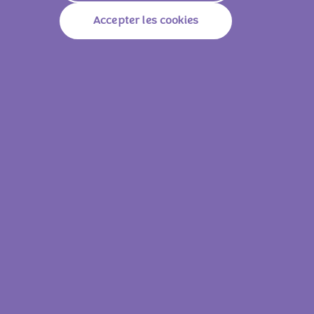
que des contreforts alpins.
Accepter les cookies
Avant que le lait alpin ne soit incorporé à notre
chocolat, il est transformé en lait en poudre et en
beurre clarifié. Cela repose également sur des
décennies d'expérience : le "pionnier du chocolat"
suisse Philippe Suchard utilisait déjà du lait en
poudre dans la production de chocolat.
INGRÉDIENTS
SÉLECTIONNÉS DANS
CHAQUE TABLETTE DE
CHOCOLAT