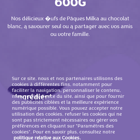
600G
Nos délicieux �ufs de Pāques Milka au chocolat
blanc, ą savourer seul ou ą partager avec vos amis
ou votre famille.
Sur ce site, nous et nos partenaires utilisons des
cookies à différentes fins, notamment pour
faciliter la navigation, personnaliser le contenu,
mesurer l'audience du site, ainsi que pour fournir
Ingrédients
des publicités ciblées et la meilleure expérience
Sucre,
BEURRE
de cacao,
LAIT
ÉCRÉMÉ
en
numérique possible. Vous pouvez accepter notre
utilisation des cookies, refuser les cookies qui ne
poudre, lactosérum en poudre (de
LAIT
),
sont pas strictement nécessaires ou gérer vos
matičre grasse
LAITIČRE
, émulsifiant
préférences en cliquant sur "Paramètres des
(lécithine de
SOJA
), arōme.
cookies". Pour en savoir plus, consultez notre
politique relative aux Cookies.