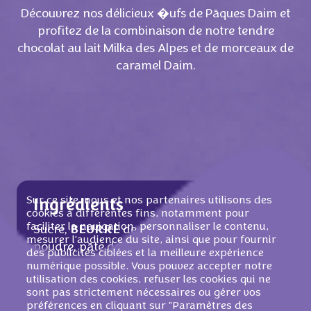
Découvrez nos délicieux �ufs de Pāques Daim et
profitez de la combinaison de notre tendre
chocolat au lait Milka des Alpes et de morceaux de
caramel Daim.
Sur ce site, nous et nos partenaires utilisons des
Ingrédients
cookies à différentes fins, notamment pour
faciliter la navigation, personnaliser le contenu,
Sucre,
BEURRE
de cacao,
LAIT
ÉCRÉMÉ
en
mesurer l'audience du site, ainsi que pour fournir
poudre, pāte de cacao, lactosérum en
des publicités ciblées et la meilleure expérience
poudre (de
LAIT
), matičre grasse
LAITIČRE
,
numérique possible. Vous pouvez accepter notre
utilisation des cookies, refuser les cookies qui ne
huile de palme, émulsifiant (lécithine de
sont pas strictement nécessaires ou gérer vos
SOJA
), AMANDES (0,5 %), pāte de
préférences en cliquant sur "Paramètres des