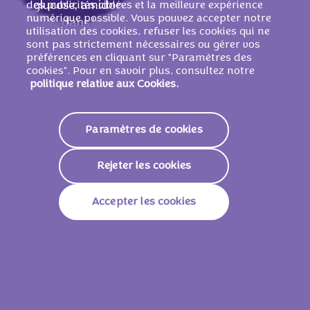
des publicités ciblées et la meilleure expérience
glucose, amidon, cacao maigre en poudre
numérique possible. Vous pouvez accepter notre
(11 % dans la garniture), matičre grasse
utilisation des cookies, refuser les cookies qui ne
LAITIČRE
,
LAIT
entier en poudre, jaune
sont pas strictement nécessaires ou gérer vos
d'�UF en poudre, dextrose, alcool, son de
préférences en cliquant sur "Paramètres des
cookies". Pour en savoir plus, consultez notre
BLÉ
, émulsifiants (lécithines de
SOJA
, E471,
politique relative aux Cookies.
E475, E476), poudres ą lever (diphosphates,
carbonates de sodium, carbonates
d'ammonium), arōmes (contient du
LAIT
),
Paramètres de cookies
sel, levure en poudre.
PEUT CONTENIR DES FRUITS Ą COQUE.
Rejeter les cookies
Accepter les cookies
Valeurs nutritionnelles
Valeur Énergétique
1793 KJ /
428 Kcal
Lipides
19g