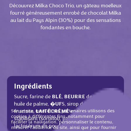
Découvrez Milka Choco Trio, un gāteau moelleux
fourré généreusement enrobé de chocolat Milka
au lait du Pays Alpin (30%) pour des sensations
fondantes en bouche.
Ingrédients
Sucre, farine de
BLÉ
,
BEURRE
de cacao,
huile de palme,
�UF
S, sirop de glucose-
Sur ce site, nous et nos partenaires utilisons des
fructose,
LAIT
ÉCRÉMÉ
en poudre,
cookies à différentes fins, notamment pour
stabilisant (sorbitol), pāte de cacao,
faciliter la navigation, personnaliser le contenu,
lactosérum en poudre (de
LAIT
), sirop de
mesurer l'audience du site, ainsi que pour fournir