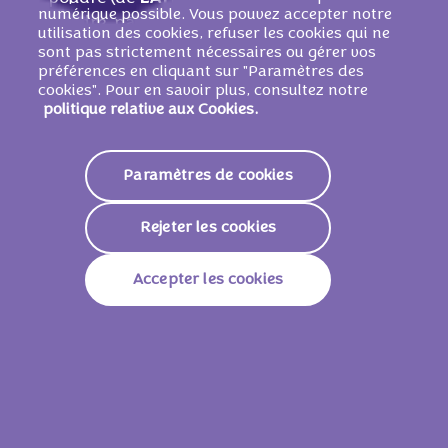
numérique possible. Vous pouvez accepter notre
poudre, pāte de cacao,
BEURRE
de cacao,
utilisation des cookies, refuser les cookies qui ne
amidon de
BLÉ
, poudres ą lever
sont pas strictement nécessaires ou gérer vos
préférences en cliquant sur "Paramètres des
(carbonates d'ammonium, carbonates de
cookies". Pour en savoir plus, consultez notre
sodium, diphosphates), lactose (de
LAIT
),
politique relative aux Cookies.
émulsifiant (lécithines de
SOJA
), sel, arōmes,
LAIT
ÉCRÉMÉ
en poudre.
PEUT CONTENIR :
�UF
S.
Paramètres de cookies
Rejeter les cookies
Valeurs nutritionnelles
Accepter les cookies
Valeur Énergétique
2148 KJ /
514 Kcal
Lipides
28g
Dont Acides Gras Saturés
9,8g
Glucides
60g