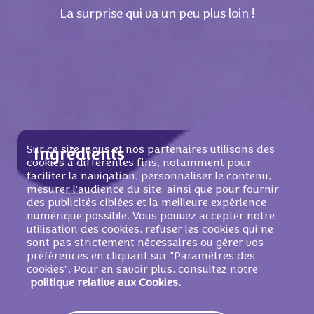
La surprise qui va un peu plus loin !
Sur ce site, nous et nos partenaires utilisons des
Ingrédients
cookies à différentes fins, notamment pour
faciliter la navigation, personnaliser le contenu,
mesurer l'audience du site, ainsi que pour fournir
des publicités ciblées et la meilleure expérience
numérique possible. Vous pouvez accepter notre
Valeurs nutritionnelles
utilisation des cookies, refuser les cookies qui ne
sont pas strictement nécessaires ou gérer vos
Valeur Énergétique
2205 Kj / 527 Kcal
préférences en cliquant sur "Paramètres des
cookies". Pour en savoir plus, consultez notre
politique relative aux Cookies.
Lipides
28g
Dont Acides Gras Saturés
17g