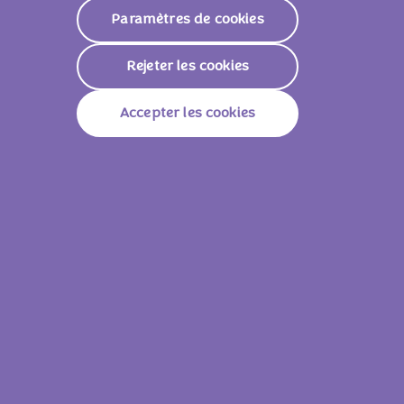
Paramètres de cookies
Glucides
62g
Rejeter les cookies
Dont Sucres
58g
Accepter les cookies
Fibres Alimentaires
0,8g
Protéines
5g
Sel
0,31g