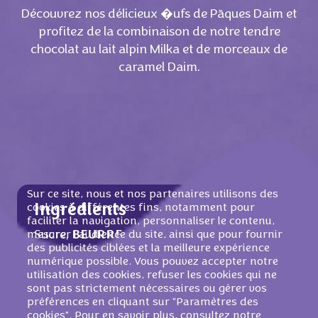
Découvrez nos délicieux �ufs de Pāques Daim et
profitez de la combinaison de notre tendre
chocolat au lait alpin Milka et de morceaux de
caramel Daim.
Sur ce site, nous et nos partenaires utilisons des
cookies à différentes fins, notamment pour
Ingrédients
faciliter la navigation, personnaliser le contenu,
mesurer l'audience du site, ainsi que pour fournir
Sucre,
BEURRE
de cacao,
LAIT
ÉCRÉMÉ
en
des publicités ciblées et la meilleure expérience
poudre, lactosérum en poudre (de
LAIT
),
numérique possible. Vous pouvez accepter notre
pāte de cacao, matičre grasse
LAITIČRE
,
utilisation des cookies, refuser les cookies qui ne
huile de palme, émulsifiant (lécithine de
sont pas strictement nécessaires ou gérer vos
préférences en cliquant sur "Paramètres des
SOJA
), AMANDES (0,5%), pāte de
cookies". Pour en savoir plus, consultez notre