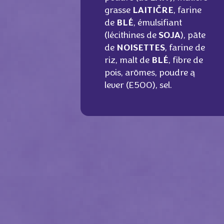
grasse
LAITIČRE
, farine
de
BLÉ
, émulsifiant
(lécithines de
SOJA
), pāte
de
NOISETTES
, farine de
riz, malt de
BLÉ
, fibre de
pois, arōmes, poudre ą
lever (E500), sel.