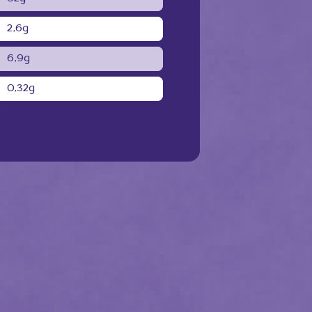
2,6g
6,9g
0,32g