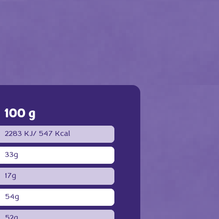
100 g
2283 KJ/
547 Kcal
33g
17g
54g
52g