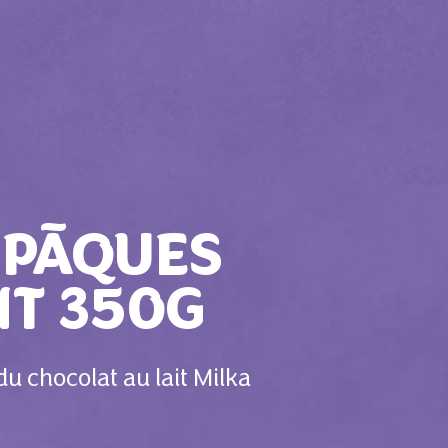
 PĀQUES
NT 350G
du chocolat au lait Milka