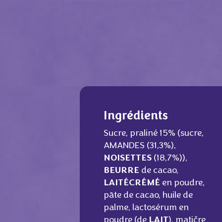
Ingrédients
Sucre, praliné 15% (sucre,
AMANDES (31,3%),
NOISETTES
(18,7%)),
BEURRE
de cacao,
LAIT
ÉCRÉMÉ
en poudre,
pāte de cacao, huile de
palme, lactosérum en
poudre (de
LAIT
), matičre