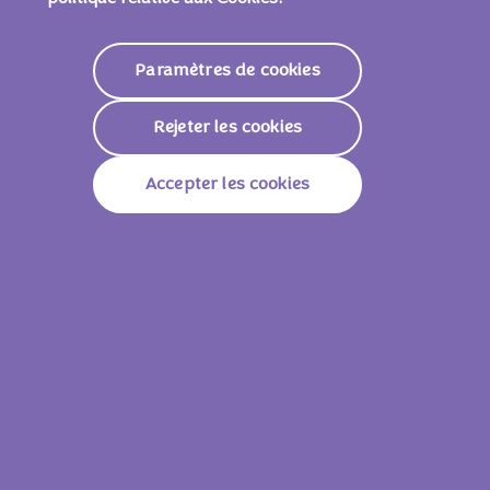
Paramètres de cookies
Valeurs nutritionnelles
Rejeter les cookies
Valeur Énergétique
2195kj / 525 Kcal
Accepter les cookies
Lipides
28g
Dont Acides Gras Saturés
16g
Glucides
61g
Dont Sucres
60g
Fibres Alimentaires
60g
Protéines
5,8g
Sel
0,26g