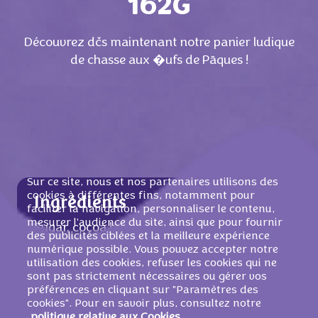
162G
Découvrez dčs maintenant notre panier ludique
de chasse aux �ufs de Pāques !
Sur ce site, nous et nos partenaires utilisons des
cookies à différentes fins, notamment pour
Ingrédients
faciliter la navigation, personnaliser le contenu,
mesurer l'audience du site, ainsi que pour fournir
Sugar, cocoa butter, skimmed milk powder,
des publicités ciblées et la meilleure expérience
cocoa mass, sweet whey powder (from
numérique possible. Vous pouvez accepter notre
utilisation des cookies, refuser les cookies qui ne
milk), purified butter grease, emulsifier (soy
sont pas strictement nécessaires ou gérer vos
lecithin), hazelnut mass, modified starch,
préférences en cliquant sur "Paramètres des
flavours, maltodextrin, dyes (anthocyanins,
cookies". Pour en savoir plus, consultez notre
beet red, carotene, paprika extract).
politique relative aux Cookies.