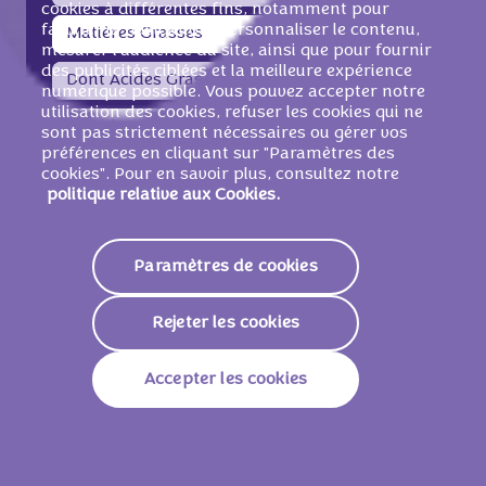
cookies à différentes fins, notamment pour
faciliter la navigation, personnaliser le contenu,
Matières Grasses
21g
mesurer l'audience du site, ainsi que pour fournir
des publicités ciblées et la meilleure expérience
Dont Acides Gras Saturés
4,1g
numérique possible. Vous pouvez accepter notre
utilisation des cookies, refuser les cookies qui ne
Glucides
56g
sont pas strictement nécessaires ou gérer vos
préférences en cliquant sur "Paramètres des
Dont Sucres
30g
cookies". Pour en savoir plus, consultez notre
politique relative aux Cookies.
Fibres
1,4g
Paramètres de cookies
Protéines
5,5g
Sodium
0,57g
Rejeter les cookies
35 g
Accepter les cookies
Énergie
628 KJ / 150 Kcal
Matières Grasses
7,3g