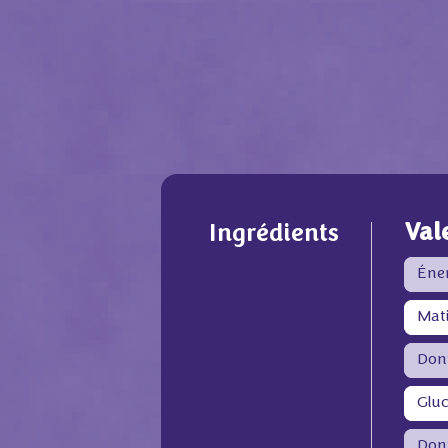
Val
Ingrédients
Éne
Mat
Dont
Gluc
Don