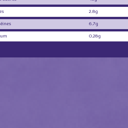
es
2,8g
téines
6,7g
ium
0,28g