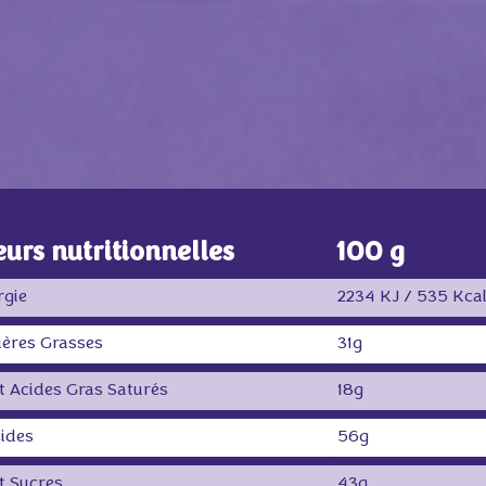
eurs nutritionnelles
100 g
rgie
2234 KJ / 535 Kca
ières Grasses
31g
 Acides Gras Saturés
18g
ides
56g
t Sucres
43g