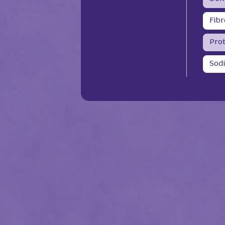
Fibr
Pro
Sod