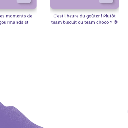
des moments de
C'est l'heure du goûter ! Plutôt
 gourmands et
team biscuit ou team choco ? 🍪
res 💜🍫
🍫 Dites-nous en commentaires !
milka #partage
#pause #goûter #milka
mandise