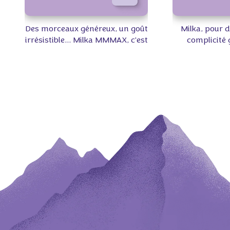
Des morceaux généreux, un goût
Milka, pour 
irrésistible… Milka MMMAX, c'est
complicité
LA tablette qu'il vous faut pour
tend
un moment ultra gourmand ! 😋
#tendresse #
#tablette #milka #gourmand
#gour