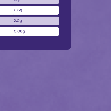
0,8g
2,0g
0,08g