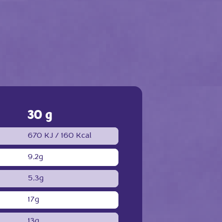
30 g
l
670 KJ / 160 Kcal
9,2g
5,3g
17g
13g