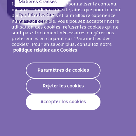
Matières Grasses
29g
faciliter la navigation, personnaliser le contenu,
mesurer l'audience du site, ainsi que pour fournir
Dont Acides Gras Saturés
18g
des publicités ciblées et la meilleure expérience
numérique possible. Vous pouvez accepter notre
utilisation des cookies, refuser les cookies qui ne
Glucides
59g
sont pas strictement nécessaires ou gérer vos
préférences en cliquant sur "Paramètres des
Dont Sucres
58g
cookies". Pour en savoir plus, consultez notre
politique relative aux Cookies.
Fibres
1,8g
Protéines
6,3g
Paramètres de cookies
Sodium
0,37g
Rejeter les cookies
null
Accepter les cookies
Énergie
143,1
Matières Grasses
12,18g
Dont Acides Gras Saturés
15,84g