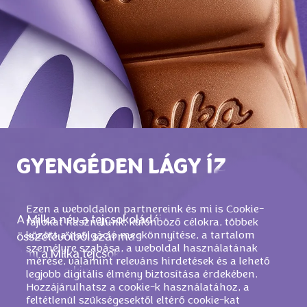
GYENGÉDEN LÁGY ÍZ
Ezen a weboldalon partnereink és mi is Cookie-
A Milka név a tejcsokoládéink legfontosabb
fájlokat használunk, különböző célokra, többek
között a navigáció megkönnyítése, a tartalom
összetevőiből származik: a tejből és a kakaóból.
személyre szabása, a weboldal használatának
Ami a Milka tejcsokoládéinkat igazán egyedivé
mérése, valamint releváns hirdetések és a lehető
teszi, az a kivételesen gyengéden olvadó textúra.
legjobb digitális élmény biztosítása érdekében.
Hozzájárulhatsz a cookie-k használatához, a
Annak érdekében, hogy a Milka finom és ízletes
feltétlenül szükségesektől eltérő cookie-kat
legyen, csak magas minőségű alapanyagokat