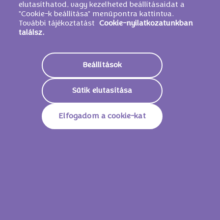
elutasíthatod, vagy kezelheted beállításaidat a
használunk.
"Cookie-k beállítása" menüpontra kattintva.
További tájékoztatást
Cookie-nyilatkozatunkban
találsz.
100% ALPESI TEJ
Beállítások
FELHASZNÁLÁSÁVAL
Sütik elutasítása
Elfogadom a cookie-kat
Minden Milka termék 100% alpesi tej
felhasználásával készül a kezdetek óta. Mielőtt az
alpesi tej a tejcsokoládénkba kerülne, tejporrá és
tisztított vajjá dolgozzák fel. Több évtizedes
tapasztalatokon alapul: a svájci „csokoládépionír”,
Philippe Suchard már a csokoládégyártásban is
használt tejport.