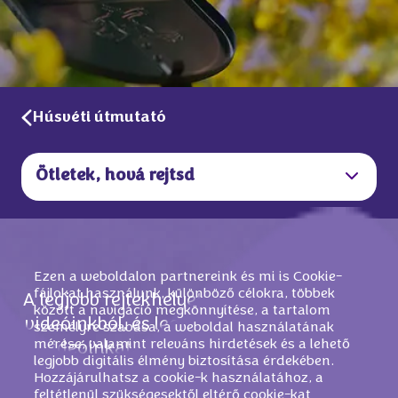
Húsvéti útmutató
Ötletek, hová rejtsd
Ezen a weboldalon partnereink és mi is Cookie-
fájlokat használunk, különböző célokra, többek
A legjobb rejtekhelyet keresed? Inspirálódj
között a navigáció megkönnyítése, a tartalom
videóinkból, és legyél kreatív! Nézd meg a
személyre szabása, a weboldal használatának
mérése, valamint releváns hirdetések és a lehető
videóinkat, és tedd a nyuszibújócskát
legjobb digitális élmény biztosítása érdekében.
felejthetetlenné.
Hozzájárulhatsz a cookie-k használatához, a
feltétlenül szükségesektől eltérő cookie-kat