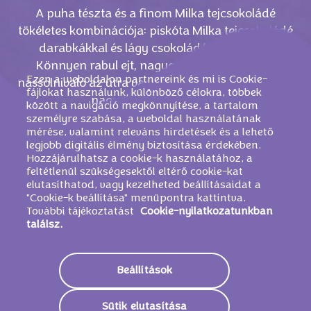
A puha tészta és a finom Milka tejcsokoládé
tökéletes kombinációja: piskóta Milka tejcsokoládé
darabkákkal és lágy csokoládés töltelékkel.
Könnyen rabul ejt, nagyon finom. Tökéletes
Ezen a weboldalon partnereink és mi is Cookie-
nassolnivaló az útra vagy étkezés utánra. Elérhető
fájlokat használunk, különböző célokra, többek
nagyobb kiszerelésben.
között a navigáció megkönnyítése, a tartalom
személyre szabása, a weboldal használatának
mérése, valamint releváns hirdetések és a lehető
legjobb digitális élmény biztosítása érdekében.
Hozzájárulhatsz a cookie-k használatához, a
feltétlenül szükségesektől eltérő cookie-kat
elutasíthatod, vagy kezelheted beállításaidat a
"Cookie-k beállítása" menüpontra kattintva.
További tájékoztatást
Cookie-nyilatkozatunkban
találsz.
Beállítások
HASONLÓ TERMÉKEK
Sütik elutasítása