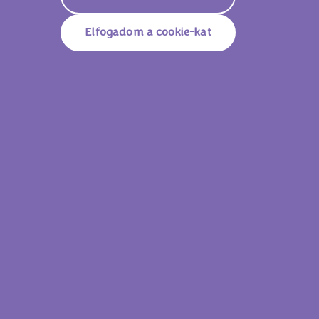
Elfogadom a cookie-kat
Milka Choco Sticks 112g
Milka Choc
Lássam az összes