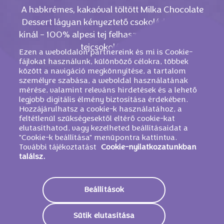
A habkrémes, kakaóval töltött Milka Chocolate
Dessert lágyan kényeztető csokoládéélményt
kínál - 100% alpesi tej felhasználásával készült
tejcsokoládéval.
Ezen a weboldalon partnereink és mi is Cookie-
fájlokat használunk, különböző célokra, többek
között a navigáció megkönnyítése, a tartalom
személyre szabása, a weboldal használatának
mérése, valamint releváns hirdetések és a lehető
legjobb digitális élmény biztosítása érdekében.
Hozzájárulhatsz a cookie-k használatához, a
feltétlenül szükségesektől eltérő cookie-kat
elutasíthatod, vagy kezelheted beállításaidat a
"Cookie-k beállítása" menüpontra kattintva.
További tájékoztatást
Cookie-nyilatkozatunkban
találsz.
HASONLÓ TERMÉKEK
Beállítások
Sütik elutasítása