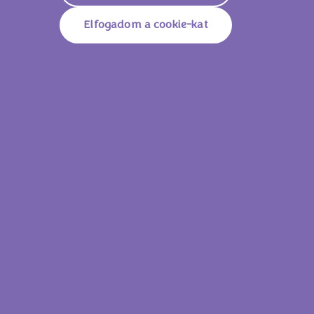
Elfogadom a cookie-kat
Milka Bubbly White 95g
Milka Tejcsokoládé
Lássam az összes
terméket!