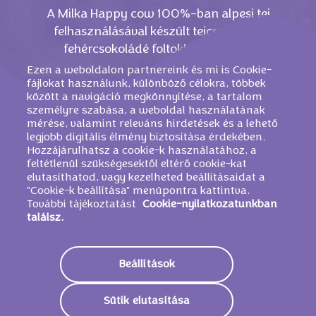
A Milka Happy cow 100%-ban alpesi tej
felhasználásával készült tejcsokoládé
fehércsokoládé foltokkal a tetején.
Ezen a weboldalon partnereink és mi is Cookie-
fájlokat használunk, különböző célokra, többek
között a navigáció megkönnyítése, a tartalom
személyre szabása, a weboldal használatának
mérése, valamint releváns hirdetések és a lehető
legjobb digitális élmény biztosítása érdekében.
Hozzájárulhatsz a cookie-k használatához, a
feltétlenül szükségesektől eltérő cookie-kat
elutasíthatod, vagy kezelheted beállításaidat a
"Cookie-k beállítása" menüpontra kattintva.
További tájékoztatást
Cookie-nyilatkozatunkban
találsz.
HASONLÓ TERMÉKEK
Beállítások
Sütik elutasítása