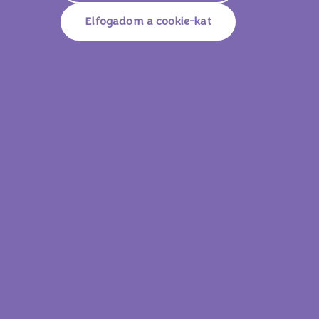
Elfogadom a cookie-kat
Milka Cherry Cream 100g
Milka Mmm
Lássam az összes
terméket!