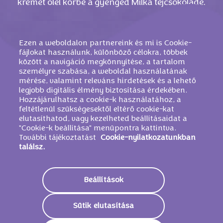
krémet ölel körbe a gyengéd Milka tejcsokoládé.
Ezen a weboldalon partnereink és mi is Cookie-
fájlokat használunk, különböző célokra, többek
között a navigáció megkönnyítése, a tartalom
személyre szabása, a weboldal használatának
mérése, valamint releváns hirdetések és a lehető
legjobb digitális élmény biztosítása érdekében.
Hozzájárulhatsz a cookie-k használatához, a
feltétlenül szükségesektől eltérő cookie-kat
elutasíthatod, vagy kezelheted beállításaidat a
"Cookie-k beállítása" menüpontra kattintva.
HASONLÓ TERMÉKEK
További tájékoztatást
Cookie-nyilatkozatunkban
találsz.
Beállítások
Sütik elutasítása