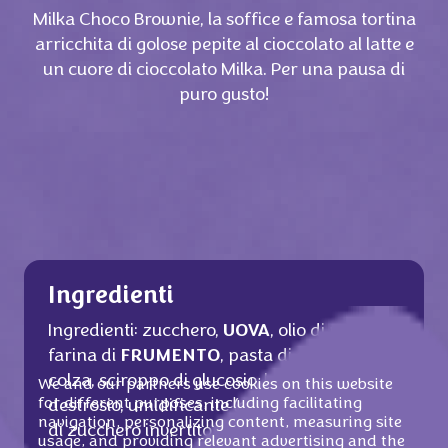
Milka Choco Brownie, la soffice e famosa tortina
arricchita di golose pepite al cioccolato al latte e
un cuore di cioccolato Milka. Per una pausa di
puro gusto!
Ingredienti
Ingredienti: zucchero,
UOVA
, olio di palma,
farina di
FRUMENTO
, pasta di cacao, olio di
colza, sciroppo di glucosio, burro di cacao,
We and our partners use cookies on this website
for different purposes, including facilitating
destrosio, umidificante (glicerolo), sciroppo
navigation, personalizing content, measuring site
di zucchero invertito,
LATTE
intero in
usage, and providing relevant advertising and the