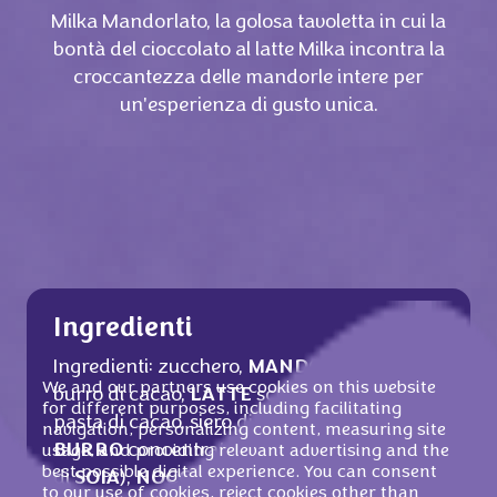
Milka Mandorlato, la golosa tavoletta in cui la
bontà del cioccolato al latte Milka incontra la
croccantezza delle mandorle intere per
un'esperienza di gusto unica.
Ingredienti
Ingredienti: zucchero,
MANDORLE
(20%),
We and our partners use cookies on this website
burro di cacao,
LATTE
scremato in polvere,
for different purposes, including facilitating
pasta di cacao, siero di
LATTE
in polvere,
navigation, personalizing content, measuring site
BURRO
concentrato, emulsionante (lecitine
usage, and providing relevant advertising and the
best possible digital experience. You can consent
di
SOIA
),
NOCCIOLE
in pezzi (0,4%),
to our use of cookies, reject cookies other than