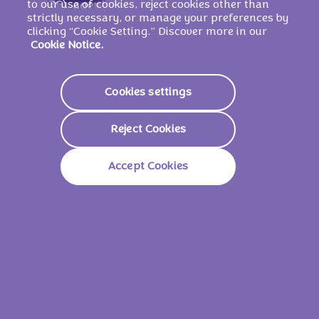
to our use of cookies, reject cookies other than
E476), agenti di rivestimento (gomma
strictly necessary, or manage your preferences by
arabica, gommalacca), olio di colza,
clicking “Cookie Setting.” Discover more in our
sciroppo di glucosio, caffé solubile, sale,
Cookie Notice.
agente lievitante (carbonati di sodio),
aroma, correttore di acidità (acido citrico).
Cookies settings
PUÒ CONTENERE UOVA.
Reject Cookies
Valori nutrizionali
Accept Cookies
Energia
2201 Kj/
527 Kcal
Grassi
29g
Di Cui Acidi Grassi Saturi
17g
Carboidrati
59g
Di Cui Zuccheri
47g